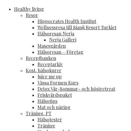
MADFITNESS.se
-Frisk och vital hela livet!
Healthy living
Resor
Hippocrates Health Institut
Wellnessresa till Sianji Resort Turkiet
Hälsoresan Nerja
Nerja Galleri
Masesgården
Hälsoresan – Företag
Receptbanken
Receptarkiv
Kost, hälsokurer
Juice me up
Vässa Formen Kurs
Detox Vår-Sommar- och höstretreat
Friskvårdspaket
Hälsotips
Mat och näring
Träning, PT
Hälsotester
Träning