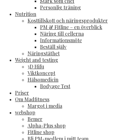
Stark som chef
Personlig träning
Nutrition
Kosttillskott och näringsprodukter
PM & Fitline – en överblick
Näring till cellerna
Informationsmöte
Beställ själv
Näringstäthet
Weight and testing
3D Hifu
Viktkoncept
Hälsomedicin
Bodyage Test
Priser
Om Madfitness
Margot i media
webshop
Bemer
Alpha-Plus shop
Fitline shop
Bli PM-medlem i mitt team