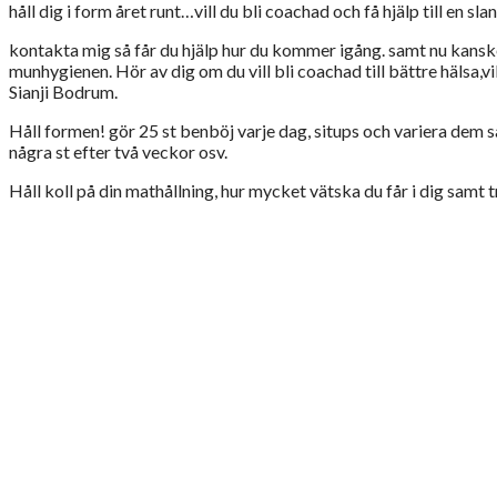
håll dig i form året runt…vill du bli coachad och få hjälp till en s
kontakta mig så får du hjälp hur du kommer igång. samt nu kanske
munhygienen. Hör av dig om du vill bli coachad till bättre hälsa,vi
Sianji Bodrum.
Håll formen! gör 25 st benböj varje dag, situps och variera dem så
några st efter två veckor osv.
Håll koll på din mathållning, hur mycket vätska du får i dig samt t