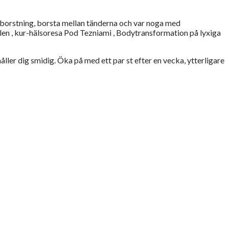
rrborstning, borsta mellan tänderna och var noga med
 Polen , kur-hälsoresa Pod Tezniami , Bodytransformation på lyxiga
åller dig smidig. Öka på med ett par st efter en vecka, ytterligare