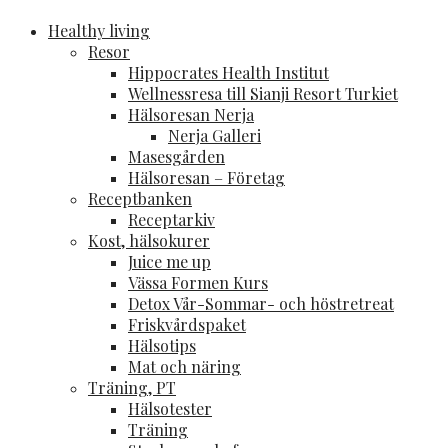
MADFITNESS.se
-Frisk och vital hela livet!
Healthy living
Resor
Hippocrates Health Institut
Wellnessresa till Sianji Resort Turkiet
Hälsoresan Nerja
Nerja Galleri
Masesgården
Hälsoresan – Företag
Receptbanken
Receptarkiv
Kost, hälsokurer
Juice me up
Vässa Formen Kurs
Detox Vår-Sommar- och höstretreat
Friskvårdspaket
Hälsotips
Mat och näring
Träning, PT
Hälsotester
Träning