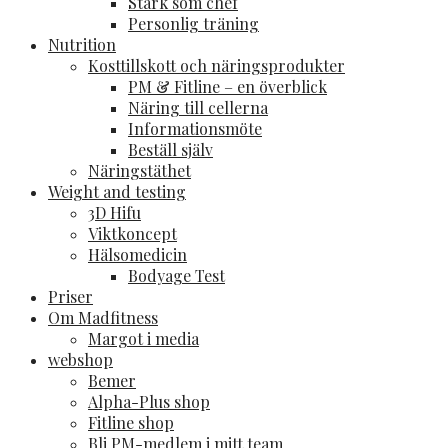
Stark som chef
Personlig träning
Nutrition
Kosttillskott och näringsprodukter
PM & Fitline – en överblick
Näring till cellerna
Informationsmöte
Beställ själv
Näringstäthet
Weight and testing
3D Hifu
Viktkoncept
Hälsomedicin
Bodyage Test
Priser
Om Madfitness
Margot i media
webshop
Bemer
Alpha-Plus shop
Fitline shop
Bli PM-medlem i mitt team