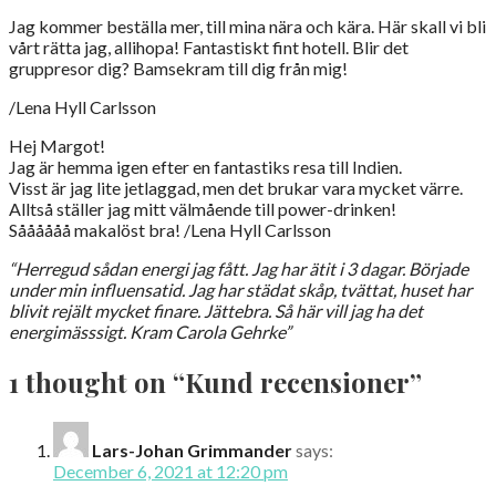
Jag kommer beställa mer, till mina nära och kära. Här skall vi bli
vårt rätta jag, allihopa! Fantastiskt fint hotell. Blir det
gruppresor dig? Bamsekram till dig från mig!
/Lena Hyll Carlsson
Hej Margot!
Jag är hemma igen efter en fantastiks resa till Indien.
Visst är jag lite jetlaggad, men det brukar vara mycket värre.
Alltså ställer jag mitt välmående till power-drinken!
Såååååå makalöst bra! /Lena Hyll Carlsson
“Herregud sådan energi jag fått. Jag har ätit i 3 dagar. Började
under min influensatid. Jag har städat skåp, tvättat, huset har
blivit rejält mycket finare. Jättebra. Så här vill jag ha det
energimässsigt.
Kram Carola Gehrke”
1 thought on
“Kund recensioner”
Lars-Johan Grimmander
says:
December 6, 2021 at 12:20 pm