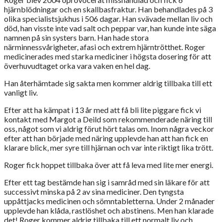
hjärnblödningar och en skallbasfraktur. Han behandlades på 3
olika specialistsjukhus i 506 dagar. Han svävade mellan liv och
död, han visste inte vad salt och peppar var, han kunde inte säga
namnen på sin systers barn. Han hade stora
närminnessvårigheter, afasi och extrem hjärntrötthet. Roger
medicinerades med starka mediciner i högsta dosering för att
överhuvudtaget orka vara vaken en hel dag.
Han återhämtade sig sakta men kommer aldrig tillbaka till ett
vanligt liv.
Efter att ha kämpat i 13 år med att få bli lite piggare fick vi
kontakt med Margot a Deild som rekommenderade näring till
oss, något som vi aldrig förut hört talas om. Inom några veckor
efter att han började med näring upplevde han att han fick en
klarare blick, mer syre till hjärnan och var inte riktigt lika trött.
Roger fick hoppet tillbaka över att få leva med lite mer energi.
Efter ett tag bestämde han sig i samråd med sin läkare för att
successivt minska på 2 av sina mediciner. Den tyngsta
uppåttjacks medicinen och sömntabletterna. Under 2 månader
upplevde han klåda, rastlöshet och abstinens. Men han klarade
det! Roger kommer aldrig tillbaka till ett normalt liv och