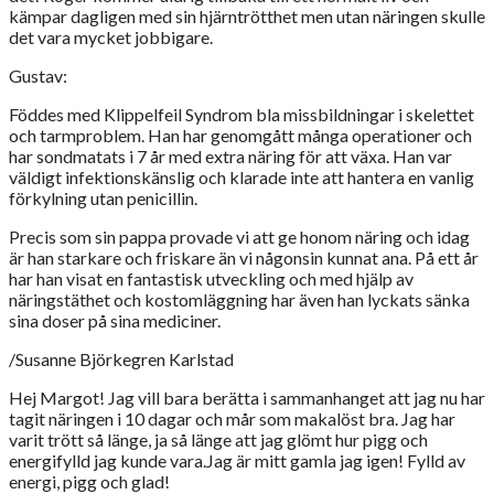
kämpar dagligen med sin hjärntrötthet men utan näringen skulle
det vara mycket jobbigare.
Gustav:
Föddes med Klippelfeil Syndrom bla missbildningar i skelettet
och tarmproblem. Han har genomgått många operationer och
har sondmatats i 7 år med extra näring för att växa. Han var
väldigt infektionskänslig och klarade inte att hantera en vanlig
förkylning utan penicillin.
Precis som sin pappa provade vi att ge honom näring och idag
är han starkare och friskare än vi någonsin kunnat ana. På ett år
har han visat en fantastisk utveckling och med hjälp av
näringstäthet och kostomläggning har även han lyckats sänka
sina doser på sina mediciner.
/Susanne Björkegren Karlstad
Hej Margot! Jag vill bara berätta i sammanhanget att jag nu har
tagit näringen i 10 dagar och mår som makalöst bra. Jag har
varit trött så länge, ja så länge att jag glömt hur pigg och
energifylld jag kunde vara.Jag är mitt gamla jag igen! Fylld av
energi, pigg och glad!