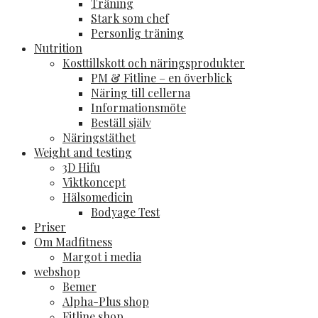
Träning
Stark som chef
Personlig träning
Nutrition
Kosttillskott och näringsprodukter
PM & Fitline – en överblick
Näring till cellerna
Informationsmöte
Beställ själv
Näringstäthet
Weight and testing
3D Hifu
Viktkoncept
Hälsomedicin
Bodyage Test
Priser
Om Madfitness
Margot i media
webshop
Bemer
Alpha-Plus shop
Fitline shop