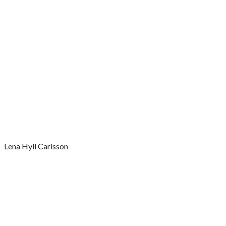
Lena Hyll Carlsson
Kontakta mig redan
idag!
Kontakta mig via formuläret eller uppgifterna nedan för att boka