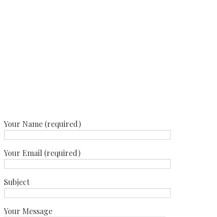
informationsmöte om någon av mina tjänster, få mer information
om någon av mina produkter eller tillskott eller i övrigt då du har
ett ärende eller något du undrar över.
margot[snabela]madfitness.se
070-856 73 68
Your Name (required)
Your Email (required)
Subject
Your Message