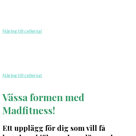
Kvinnor; se hit!
Låt mig berätta för er om ett kosttillskott, särskilt utvecklat
för oss kvinnor av världserkända PM.
Näring till cellerna!
Ökad vardagsenergi och energi till högre prestationer. PM-
Fitline erbjuder en toppkvalitativ produktserie för
hälsoeffekter och välmående. Få mer information av mig
personligen eller via någon av mina många presentationer!
Näring till cellerna!
Vässa formen med
Madfitness!
Ett upplägg för dig som vill få