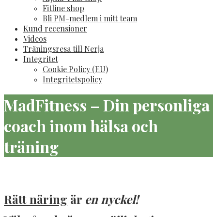
Fitline shop
Bli PM-medlem i mitt team
Kund recensioner
Videos
Träningsresa till Nerja
Integritet
Cookie Policy (EU)
Integritetspolicy
MadFitness – Din personliga
coach inom hälsa och
träning
Rätt näring
är
en nyckel!