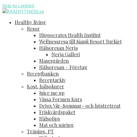
Skip to content
MADFITNESS.se
-Frisk och vital hela livet!
Healthy living
Resor
Hippocrates Health Institut
Wellnessresa till Sianji Resort Turkiet
Hälsoresan Nerja
Nerja Galleri
Masesgården
Hälsoresan – Företag
Receptbanken
Receptarkiv
Kost, hälsokurer
Juice me up
Vässa Formen Kurs
Detox Vår-Sommar- och höstretreat
Friskvårdspaket
Hälsotips
Mat och näring
Träning, PT