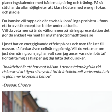
planeringskalender med både mat, näring och träning. På så
sätt har du alla möjligheter att klara hösten med energi, fokus
och glädje.
Du kanske vill tappa de där envisa kilona? inga problem – finns
ett bra viktkoncept! se bilder under aktuellt.
Vill du veta mer så är du välkommen på näringspresentation det
gör du enklast via mail till mig margot@madfitness.se
Ljuset har en energigivande effekt på oss och man får lust till
massor. så funkar även cellnäring på mig. Vill du veta mer om
just den näring som jag har valt som jag anser vara den bästa?
kontakta mig så hjälper jag dig hitta det du söker.
“Inaktivitet är ett hot mot hälsan.
I denna teknologiska tid
riskerar vi att ägna så mycket tid åt intellektuell verksamhet att
vi glömmer kroppens behov.”
-Deepak Chopra