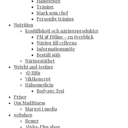
Hälsotester
Träning
Stark som chef
Personlig träning
Nutrition
Kosttillskott och näringsprodukter
PM & Fitline – en överblick
Näring till cellerna
Informationsmöte
Beställ själv
Näringstäthet
Weight and testing
3D Hifu
Viktkoncept
Hälsomedicin
Bodyage Test
Priser
Om Madfitness
Margot i media
webshop
Bemer
Alpha-Plus shop