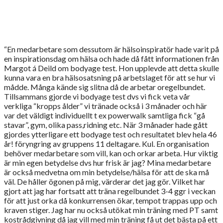
Träffar, föreläsningar och produktdemonstrationer
“En medarbetare som dessutom är hälsoinspiratör hade varit på
en inspirationsdag om hälsa och hade då fått informationen från
Margot á Deild om bodyage test. Hon upplevde att detta skulle
kunna vara en bra hälsosatsning på arbetslaget för att se hur vi
mådde. Många kände sig slitna då de arbetar oregelbundet.
Tillsammans gjorde vi bodyage test dvs vi fick veta vår
verkliga “kropps ålder” vi tränade också i 3 månader och här
var det väldigt individuellt t ex powerwalk samtliga fick “gå
stavar”, gym, olika pass,ridning etc. När 3 månader hade gått
gjordes ytterligare ett bodyage test och resultatet blev hela 46
år! föryngring av gruppens 11 deltagare. Kul. En organisation
behöver medarbetare som vill, kan och orkar arbeta. Hur viktig
är min egen betydelse dvs hur frisk är jag? Mina medarbetare
är också medvetna om min betydelse/hälsa för att de ska må
väl. De håller ögonen på mig, värderar det jag gör. Vilket har
gjort att jag har fortsatt att träna regelbundet 3-4 ggr i veckan
för att just orka då konkurrensen ökar, tempot trappas upp och
kraven stiger. Jag har nu också utökat min träning med PT samt
kostrådgivning då jag vill med min träning få ut det bästa på ett