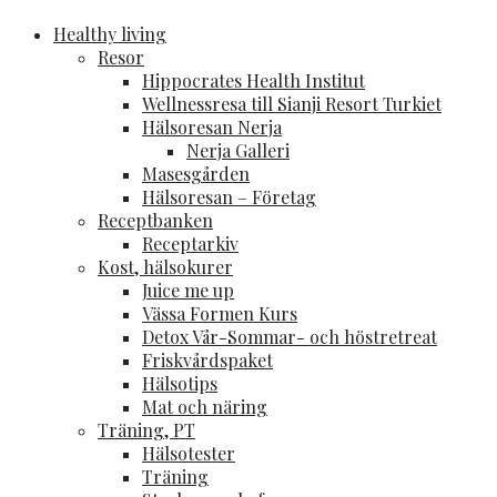
MADFITNESS.se
-Frisk och vital hela livet!
Healthy living
Resor
Hippocrates Health Institut
Wellnessresa till Sianji Resort Turkiet
Hälsoresan Nerja
Nerja Galleri
Masesgården
Hälsoresan – Företag
Receptbanken
Receptarkiv
Kost, hälsokurer
Juice me up
Vässa Formen Kurs
Detox Vår-Sommar- och höstretreat
Friskvårdspaket
Hälsotips
Mat och näring
Träning, PT
Hälsotester
Träning