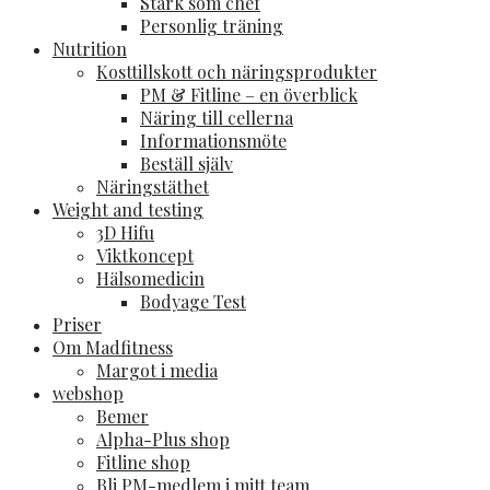
Stark som chef
Personlig träning
Nutrition
Kosttillskott och näringsprodukter
PM & Fitline – en överblick
Näring till cellerna
Informationsmöte
Beställ själv
Näringstäthet
Weight and testing
3D Hifu
Viktkoncept
Hälsomedicin
Bodyage Test
Priser
Om Madfitness
Margot i media
webshop
Bemer
Alpha-Plus shop
Fitline shop
Bli PM-medlem i mitt team